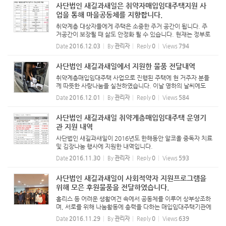
사단법인 새길과새일은 취약자매입임대주택지원 사
업을 통해 마을공동체를 지향합니다.
취약계층 대상자들에게 주택은 소중한 주거 공간이 됩니다. 주
거공간이 보장될 때 삶도 안정화 될 수 있습니다. 현재는 정부로
부터 입주민을 위하여 매입임대주택사업을 위탁받아 운영하고
Date
2016.12.03
By
관리자
Reply
0
Views
794
있지만, 이 사업이 10년안에 종료될 경우 거주자들간 마을공동
체를 이...
사단법인 새길과새일에서 지원한 물품 전달내역
취약계층매입임대주택 사업으로 진행된 주택에 현 거주자 분들
께 따뜻한 사랑나눔을 실천하였습니다. 이날 영하의 날씨에도
불구하고 봉사해 주신 봉사자 및 실무자들께 진심으로 감사드립
Date
2016.12.01
By
관리자
Reply
0
Views
584
니다. 앞으로도 많은 도움 부탁드립니다. 겨울나기 위해 꼭 필요
한 것...
사단법인 새길과새일 취약계층매입임대주택 운영기
관 지원 내역
사단법인 새길과새일이 2016년도 한해동안 알코올 중독자 치료
및 김장나눔 행사에 지원한 내역입니다.
Date
2016.11.30
By
관리자
Reply
0
Views
593
사단법인 새길과새일이 사회적약자 지원프로그램을
위해 모은 후원물품을 전달하였습니다.
홈리스 등 어려운 생활여건 속에서 공동체를 이루어 상부상조하
며, 서로를 위해 나눔활동에 총력을 다하는 매입임대주택기관에
겨우 내 먹을 수 있는 국내산 김치(10kg) 60박스와 재소자 가
Date
2016.11.29
By
관리자
Reply
0
Views
639
정, 알콜중독자 가정 등에게 건강증진을 위한 한약 33박스를 전