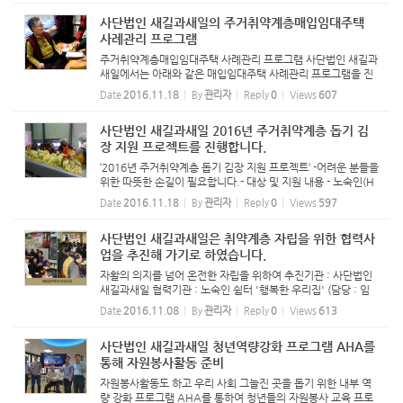
달하고...
사단법인 새길과새일의 주거취약계층매입임대주택
사례관리 프로그램
주거취약계층매입임대주택 사례관리 프로그램 사단법인 새길과
새일에서는 아래와 같은 매입임대주택 사례관리 프로그램을 진
행합니다. 65세 이상 독거노인, 남성 독거가정, 한부모엄마를
Date
2016.11.18
By
관리자
Reply
0
Views
607
위한 프로그램 진행을 통하여 취약계층의 삶의 질이 향상될 수
있게 되...
사단법인 새길과새일 2016년 주거취약계층 돕기 김
장 지원 프로젝트를 진행합니다.
‘2016년 주거취약계층 돕기 김장 지원 프로젝트‘ -어려운 분들을
위한 따뜻한 손길이 필요합니다.- 대상 및 지원 내용 - 노숙인(H
omeless)과 쪽방촌, 범죄자 가정의 사회복귀를 위한 자활의 집
Date
2016.11.18
By
관리자
Reply
0
Views
597
겨울나기 김장 김치 및 건강기능 식품 지원 - 알콜중...
사단법인 새길과새일은 취약계층 자립을 위한 협력사
업을 추진해 가기로 하였습니다.
자활의 의지를 넘어 온전한 자립을 위하여 추진기관 : 사단법인
새길과새일 협력기관 : 노숙인 쉼터 '행복한 우리집' (담당 : 임
마누엘교회 문혜은 목사) - 보건복지부, 국토해양부, 한국토지주
Date
2016.11.08
By
관리자
Reply
0
Views
613
택공사, 주거복지재단으로부터 매입임대주택 운영기관으...
사단법인 새길과새일 청년역량강화 프로그램 AHA를
통해 자원봉사활동 준비
자원봉사활동도 하고 우리 사회 그늘진 곳을 돕기 위한 내부 역
량 강화 프로그램 AHA를 통하여 청년들의 자원봉사 교육 프로