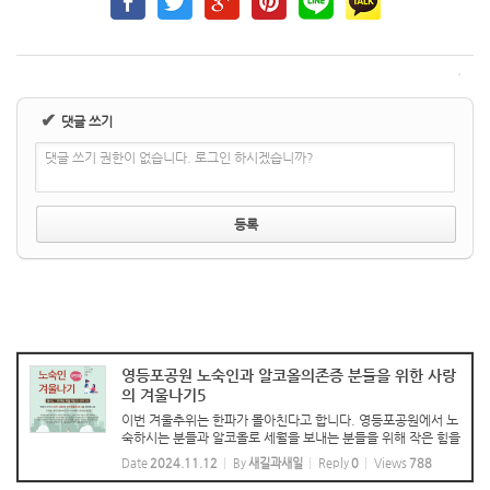
✔
댓글 쓰기
댓글 쓰기 권한이 없습니다. 로그인 하시겠습니까?
영등포공원 노숙인과 알코올의존증 분들을 위한 사랑
의 겨울나기5
이번 겨울추위는 한파가 몰아친다고 합니다. 영등포공원에서 노
숙하시는 분들과 알코올로 세월을 보내는 분들을 위해 작은 힘을
보태고자 합니다. 봉사와 나눔을 통해 받는 이 보다 나누는 이가
Date
2024.11.12
By
새길과새일
Reply
0
Views
788
훨씬 보람있고 영혼의 건강함을 얻습니다. 시온성교회 최유순