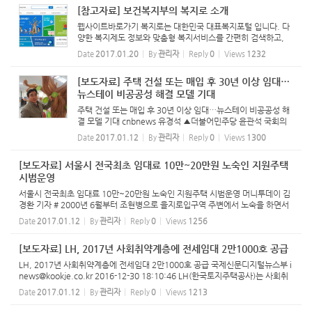
...
[참고자료] 보건복지부의 복지로 소개
웹사이트바로가기 복지로는 대한민국 대표복지포털 입니다. 다
양한 복지제도 정보와 맞춤형 복지서비스를 간편히 검색하고,
생활이 힘겨운 분들과 이웃 모두가 도움을 신청하거나 상담하실
Date
2017.01.20
By
관리자
Reply
0
Views
1232
수 있습니다. 또한, 복지부정 수급 사례 신고를 통해 복지지원이
꼭 ...
[보도자료] 주택 건설 또는 매입 후 30년 이상 임대…
뉴스테이 비공공성 해결 모델 기대
주택 건설 또는 매입 후 30년 이상 임대…뉴스테이 비공공성 해
결 모델 기대 cnbnews 유경석 ▲더불어민주당 윤관석 국회의
원이 서민금융진흥원 희망나무에 희망글을 매달고 있는 모습.
Date
2017.01.12
By
관리자
Reply
0
Views
1300
(사진=윤관석 국회의원실) 저소득층을 대상으로 저렴한 월 임대
료와...
[보도자료] 서울시 전국최초 임대료 10만~20만원 노숙인 지원주택
시범운영
서울시 전국최초 임대료 10만~20만원 노숙인 지원주택 시범운영 머니투데이 김
경환 기자 # 2000년 6월부터 조현병으로 을지로입구역 주변에서 노숙을 하면서
시설입소와 퇴소를 반복하던 최모씨(여·69)는 올해 12월부터 시범운영하게 되는
Date
2017.01.12
By
관리자
Reply
0
Views
1256
지원주택 시...
[보도자료] LH, 2017년 사회취약계층에 전세임대 2만1000호 공급
LH, 2017년 사회취약계층에 전세임대 2만1000호 공급 국제신문디지털뉴스부 i
news@kookje.co.kr 2016-12-30 18:10:46 LH(한국토지주택공사)는 사회취
약계층과 대학생, 신혼부부 등을 위해 2017년에 전세임대주택 2만1000호를 공
Date
2017.01.12
By
관리자
Reply
0
Views
1213
급한다. 전세임대주택이란 입주...