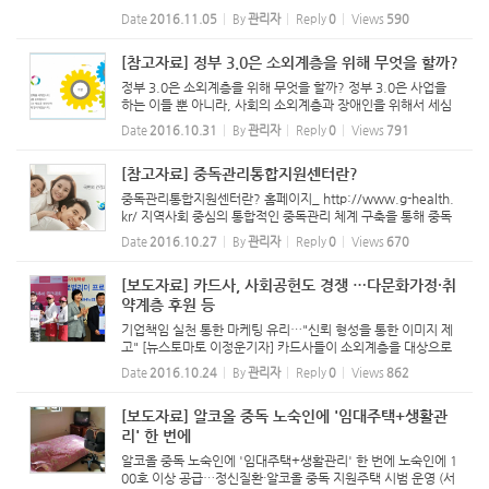
그램을 더욱 활성화 시키고 있습니다. 청년들의 내적 역량이 커
Date
2016.11.05
By
관리자
Reply
0
Views
590
지면 사회적 약자를 돕기 위한 프로젝트에 직접 뛰어 들도록 할
것입니...
[참고자료] 정부 3.0은 소외계층을 위해 무엇을 할까?
정부 3.0은 소외계층을 위해 무엇을 할까? 정부 3.0은 사업을
하는 이들 뿐 아니라, 사회의 소외계층과 장애인을 위해서 세심
한 서비스를 시작하고 있습니다. 정부 3.0 마지막 영상에서는,
Date
2016.10.31
By
관리자
Reply
0
Views
791
소외계층을 위해 준비한 정부 3.0의 따뜻한 서비스들을 소개합
니다.
[참고자료] 중독관리통합지원센터란?
중독관리통합지원센터란? 홈페이지_ http://www.g-health.
kr/ 지역사회 중심의 통합적인 중독관리 체계 구축을 통해 중독
자 조기발견ㆍ상담ㆍ치료ㆍ재활 및 사회복귀를 지원하여 안전
Date
2016.10.27
By
관리자
Reply
0
Views
670
한 사회환경 조성 및 국민의 정신건강 증진 도모 누가 받을 수 있
나요? - 지...
[보도자료] 카드사, 사회공헌도 경쟁 …다문화가정·취
약계층 후원 등
기업책임 실천 통한 마케팅 유리…"신뢰 형성을 통한 이미지 제
고" [뉴스토마토 이정운기자] 카드사들이 소외계층을 대상으로
다양한 후원 활동을 펼치고 있다. 기업의 단순 이익을 추구하기
Date
2016.10.24
By
관리자
Reply
0
Views
862
보다 사회적 책임 실천을 통한 고객과의 신뢰 형성을 토대로 ...
[보도자료] 알코올 중독 노숙인에 '임대주택+생활관
리' 한 번에
알코올 중독 노숙인에 '임대주택+생활관리' 한 번에 노숙인에 1
00호 이상 공급…정신질환·알코올 중독 지원주택 시범 운영 (서