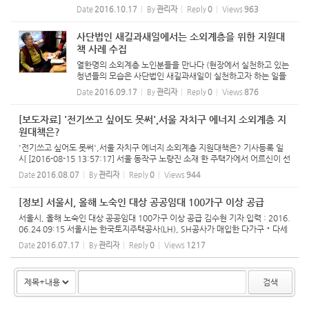
울=연합뉴스) 이태수 기자 = 서울시는 저렴한 보증금과 월세로
Date
2016.10.17
By
관리자
Reply
0
Views
963
최장 20년까지 주택을 임대하는 공공임대를 노...
사단법인 새길과새일에서는 소외계층을 위한 지원대
책 사례 수집
열한명의 소외계층 노인분들을 만나다 (현장에서 실천하고 있는
청년들의 모습은 사단법인 새길과새일이 실천하고자 하는 일들
입니다.)
Date
2016.09.17
By
관리자
Reply
0
Views
876
[보도자료] '전기쓰고 싶어도 못써',서울 자치구 에너지 소외계층 지
원대책은?
'전기쓰고 싶어도 못써',서울 자치구 에너지 소외계층 지원대책은? 기사등록 일
시 [2016-08-15 13:57:17] 서울 동작구 노량진 소재 한 주택가에서 어르신이 선
풍기가 없어 부채로 더위를 식히고 있다. 2016.08.15. (사진 = 동작구 제공) ph
Date
2016.08.07
By
관리자
Reply
0
Views
944
oto@newsis....
[정보] 서울시, 올해 노숙인 대상 공공임대 100가구 이상 공급
서울시, 올해 노숙인 대상 공공임대 100가구 이상 공급 김수현 기자 입력 : 2016.
06.24 09:15 서울시는 한국토지주택공사(LH), SH공사가 매입한 다가구‧다세
대 주택을 시세 30% 수준의 보증금과 월세로 최장 20년간 공급하는 공공임대주
Date
2016.07.17
By
관리자
Reply
0
Views
1217
택을 올해 노숙인을 상...
검색