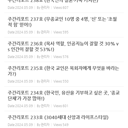
주간리포트 238호 (한국인의 결혼∙가족 가치관)
Date
2024.05.09
By
관리자
Views
607
주간리포트 237호 (무종교인 10명 중 4명, ‘신’ 또는 ‘초월
적 힘’ 믿어!)
Date
2024.05.09
By
관리자
Views
595
주간리포트 236호 (목사 역할, 인공지능이 잘할 것 30% v
s 인간이 잘할 것 53%!)
Date
2024.05.09
By
관리자
Views
576
주간리포트 235호 (한국 교인은 목회자에게 무엇을 바라는
가?)
Date
2024.05.09
By
관리자
Views
550
주간리포트 234호 (한국인, 유산을 기부하고 싶은 곳, ‘종교
단체’가 가장 많아!)
Date
2024.05.09
By
관리자
Views
601
주간리포트 233호 (3040세대 신앙과 라이프스타일)
Date
2024.05.09
By
관리자
Views
549