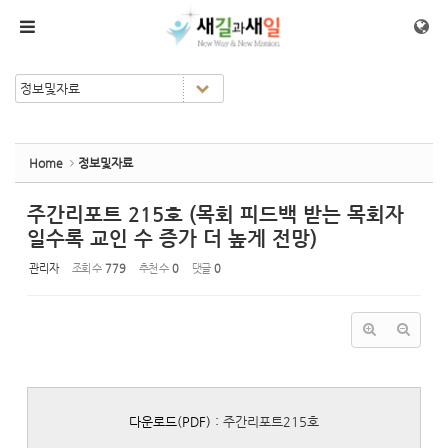
Sketchbook5, 스케치북5
Sketchbook5, 스케치북5
메뉴 건너뛰기
Home
정보및자료
주간리포트 215호 (목회 피드백 받는 목회자
일수록 교인 수 증가 더 높게 전망)
관리자
조회 수
779
추천 수
0
댓글
0
다운로드(PDF) :
주간리포트215호