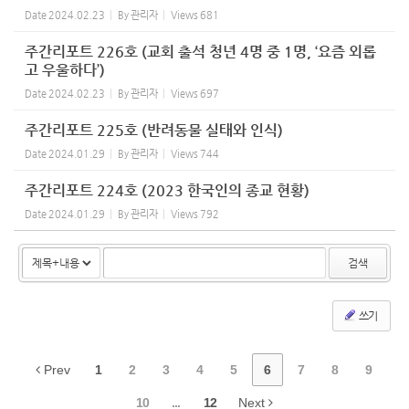
Date
2024.02.23
By
관리자
Views
681
주간리포트 226호 (교회 출석 청년 4명 중 1명, ‘요즘 외롭
고 우울하다’)
Date
2024.02.23
By
관리자
Views
697
주간리포트 225호 (반려동물 실태와 인식)
Date
2024.01.29
By
관리자
Views
744
주간리포트 224호 (2023 한국인의 종교 현황)
Date
2024.01.29
By
관리자
Views
792
검색
쓰기
Prev
1
2
3
4
5
6
7
8
9
10
...
12
Next