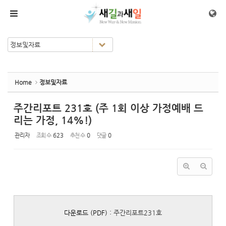
Sketchbook5, 스케치북5
Sketchbook5, 스케치북5
메뉴 건너뛰기
Home
정보및자료
주간리포트 231호 (주 1회 이상 가정예배 드
리는 가정, 14%!)
관리자
조회 수
623
추천 수
0
댓글
0
다운로드 (PDF) :
주간리포트231호