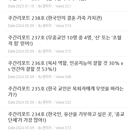
Date
2025.01.10
By
관리자
Views
321
주간리포트 238호 (한국인의 결혼∙가족 가치관)
Date
2024.05.09
By
관리자
Views
574
주간리포트 237호 (무종교인 10명 중 4명, ‘신’ 또는 ‘초월
적 힘’ 믿어!)
Date
2024.05.09
By
관리자
Views
572
주간리포트 236호 (목사 역할, 인공지능이 잘할 것 30% v
s 인간이 잘할 것 53%!)
Date
2024.05.09
By
관리자
Views
546
주간리포트 235호 (한국 교인은 목회자에게 무엇을 바라는
가?)
Date
2024.05.09
By
관리자
Views
532
주간리포트 234호 (한국인, 유산을 기부하고 싶은 곳, ‘종교
단체’가 가장 많아!)
Date
2024.05.09
By
관리자
Views
573