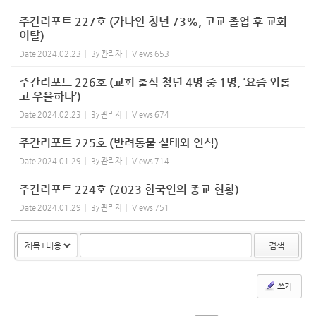
주간리포트 227호 (가나안 청년 73%, 고교 졸업 후 교회
이탈)
Date
2024.02.23
By
관리자
Views
653
주간리포트 226호 (교회 출석 청년 4명 중 1명, ‘요즘 외롭
고 우울하다’)
Date
2024.02.23
By
관리자
Views
674
주간리포트 225호 (반려동물 실태와 인식)
Date
2024.01.29
By
관리자
Views
714
주간리포트 224호 (2023 한국인의 종교 현황)
Date
2024.01.29
By
관리자
Views
751
검색
쓰기