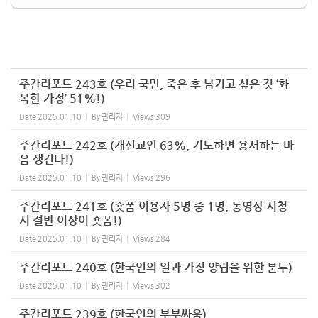
주간리포트 243호 (우리 국민, 죽은 후 남기고 싶은 것 ‘화
목한 가정’ 51%!)
Date
2025.01.10
By
관리자
Views
309
주간리포트 242호 (개신교인 63%, 기도하면 용서하는 마
음 생긴다!)
Date
2025.01.10
By
관리자
Views
296
주간리포트 241호 (숏폼 이용자 5명 중 1명, 동영상 시청
시 절반 이상이 숏폼!)
Date
2025.01.10
By
관리자
Views
284
주간리포트 240호 (한국인의 일과 가정 양립을 위한 분투)
Date
2025.01.10
By
관리자
Views
302
주간리포트 239호 (한국인의 부부싸움)