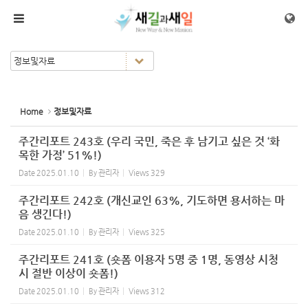
Sketchbook5, 스케치북5
Sketchbook5, 스케치북5
메뉴 건너뛰기
Home
정보및자료
주간리포트 243호 (우리 국민, 죽은 후 남기고 싶은 것 ‘화
목한 가정’ 51%!)
Date
2025.01.10
By
관리자
Views
329
주간리포트 242호 (개신교인 63%, 기도하면 용서하는 마
음 생긴다!)
Date
2025.01.10
By
관리자
Views
325
주간리포트 241호 (숏폼 이용자 5명 중 1명, 동영상 시청
시 절반 이상이 숏폼!)
Date
2025.01.10
By
관리자
Views
312