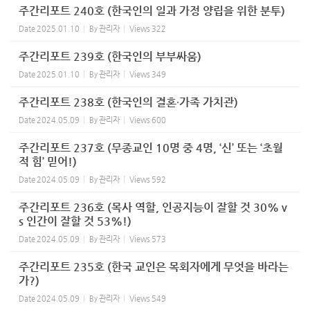
주간리포트 240호 (한국인의 일과 가정 양립을 위한 분투)
Date
2025.01.10
By
관리자
Views
322
주간리포트 239호 (한국인의 부부싸움)
Date
2025.01.10
By
관리자
Views
349
주간리포트 238호 (한국인의 결혼∙가족 가치관)
Date
2024.05.09
By
관리자
Views
600
주간리포트 237호 (무종교인 10명 중 4명, ‘신’ 또는 ‘초월
적 힘’ 믿어!)
Date
2024.05.09
By
관리자
Views
592
주간리포트 236호 (목사 역할, 인공지능이 잘할 것 30% v
s 인간이 잘할 것 53%!)
Date
2024.05.09
By
관리자
Views
573
주간리포트 235호 (한국 교인은 목회자에게 무엇을 바라는
가?)
Date
2024.05.09
By
관리자
Views
549