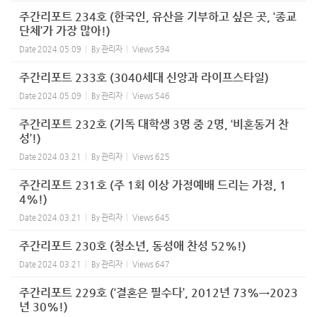
주간리포트 234호 (한국인, 유산을 기부하고 싶은 곳, ‘종교
단체’가 가장 많아!)
Date
2024.05.09
By
관리자
Views
594
주간리포트 233호 (3040세대 신앙과 라이프스타일)
Date
2024.05.09
By
관리자
Views
546
주간리포트 232호 (기독 대학생 3명 중 2명, ‘비혼동거 찬
성’!)
Date
2024.03.21
By
관리자
Views
625
주간리포트 231호 (주 1회 이상 가정예배 드리는 가정, 1
4%!)
Date
2024.03.21
By
관리자
Views
645
주간리포트 230호 (청소년, 동성애 찬성 52%!)
Date
2024.03.21
By
관리자
Views
647
주간리포트 229호 (‘결혼은 필수다’, 2012년 73%→2023
년 30%!)