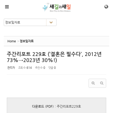
Sketchbook5, 스케치북5
Sketchbook5, 스케치북5
메뉴 건너뛰기
Home
정보및자료
주간리포트 229호 (‘결혼은 필수다’, 2012년
73%→2023년 30%!)
관리자
조회 수
614
추천 수
0
댓글
0
다운로드 (PDF) :
주간리포트229호