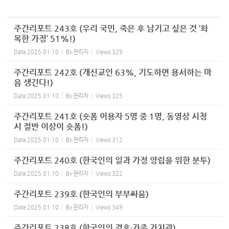
주간리포트 243호 (우리 국민, 죽은 후 남기고 싶은 것 ‘화
목한 가정’ 51%!)
Date
2025.01.10
By
관리자
Views
329
주간리포트 242호 (개신교인 63%, 기도하면 용서하는 마
음 생긴다!)
Date
2025.01.10
By
관리자
Views
325
주간리포트 241호 (숏폼 이용자 5명 중 1명, 동영상 시청
시 절반 이상이 숏폼!)
Date
2025.01.10
By
관리자
Views
312
주간리포트 240호 (한국인의 일과 가정 양립을 위한 분투)
Date
2025.01.10
By
관리자
Views
322
주간리포트 239호 (한국인의 부부싸움)
Date
2025.01.10
By
관리자
Views
349
주간리포트 238호 (한국인의 결혼∙가족 가치관)