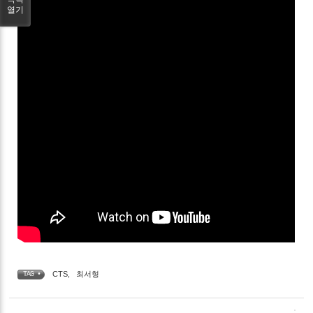
열기
CTS
,
최서형
TAG •