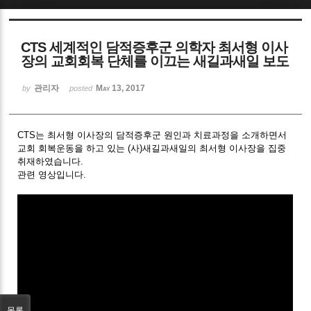
Sketchbook5, 스케치북5
CTS 세계적인 담적증후군 의학자 최서형 이사
장의 교회회복 단체를 이끄는 새길과새일 보도
관리자
May 13, 2017
by
posted
Sketchbook5, 스케치북5
CTS는 최서형 이사장의 담적증후군 원인과 치료과정을 소개하면서
교회 회복운동을 하고 있는 (사)새길과새일의 최서형 이사장을 집중
취재하였습니다.
관련 영상입니다.
목록