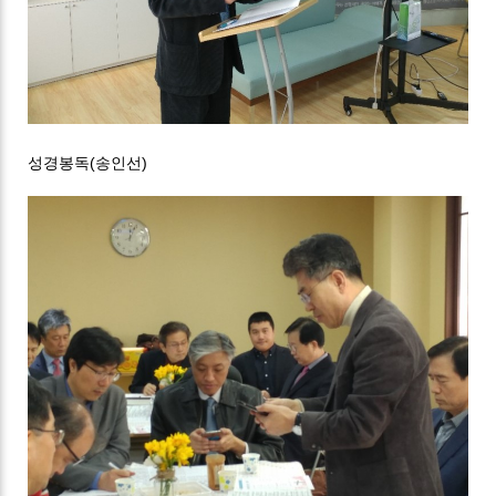
성경봉독(송인선)