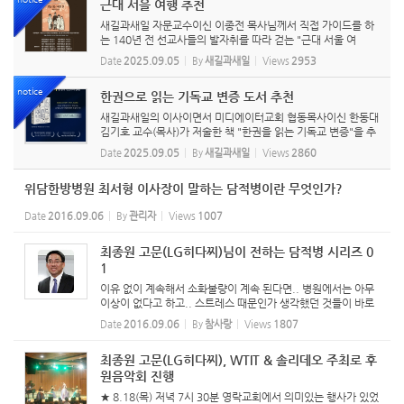
근대 서을 여행 추천
새길과새일 자문교수이신 이종전 목사님께서 직접 가이드를 하
는 140년 전 선교사들의 발자취를 따라 걷는 "근대 서울 여
행"응 추천합니다. 시간이 되시는 분들은 참여하시기 바랍니다.
Date
2025.09.05
By
새길과새일
Views
2953
notice
한권으로 읽는 기독교 변증 도서 추천
새길과새일의 이사이면서 미디에이터교회 협동목사이신 한동대
김기호 교수(목사)가 저술한 책 "한권을 읽는 기독교 변증"을 추
천합니다.
Date
2025.09.05
By
새길과새일
Views
2860
위담한방병원 최서형 이사장이 말하는 담적병이란 무엇인가?
Date
2016.09.06
By
관리자
Views
1007
최종원 고문(LG히다찌)님이 전하는 담적병 시리즈 0
1
이유 없이 계속해서 소화불량이 계속 된다면.. 병원에서는 아무
이상이 없다고 하고.. 스트레스 때문인가 생각했던 것들이 바로
'담적병'이라면? '담적병'에 관한 모든 것, 그 첫번째 영상을 공
Date
2016.09.06
By
참사랑
Views
1807
유 드립니다. <최종원 고문님 페이스북에서> : 1...
최종원 고문(LG히다찌), WTIT & 솔리데오 주최로 후
원음악회 진행
★ 8.18(목) 저녁 7시 30분 영락교회에서 의미있는 행사가 있었