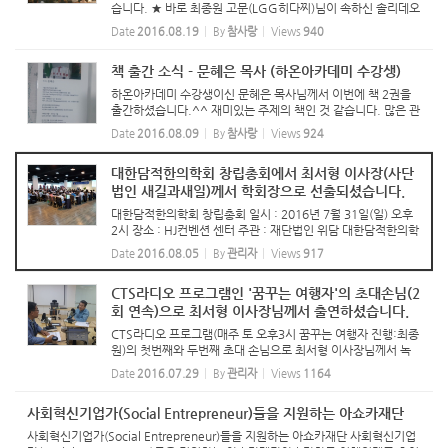
습니다. ★ 바로 최종원 고문(LGG히다찌)님이 속하신 솔리데오
(IT CEO 모임)와 WTIT(국제정보기술민간협력기구)의 주최로
Date
2016.08.19
By
참사랑
Views
940
후원 음악회가 진행 되었어요~ *최종원 고문님은 솔리데오 회
장이시기도 합...
책 출간 소식 - 문혜은 목사 (하온아카데미 수강생)
하온아카데미 수강생이신 문혜은 목사님께서 이번에 책 2권을
출간하셨습니다.^^ 재미있는 주제의 책인 것 같습니다. 많은 관
심 부탁드립니다~ 1) 작은 여인이 주님께 올려드리는 사랑과 자
Date
2016.08.09
By
참사랑
Views
924
유의 헌시 ing 2) 영화 '벤허(Ben Hur, 1959)'에 나타난 예수...
대한담적한의학회 창립총회에서 최서형 이사장(사단
법인 새길과새일)께서 학회장으로 선출되셨습니다.
대한담적한의학회 창립총회 일시 : 2016년 7월 31일(일) 오후
2시 장소 : HJ컨벤션 센터 주관 : 재단법인 위담 대한담적한의학
회 창립총회에서 최서형 이사장님께서 학회장으로 선출되셨습
Date
2016.08.05
By
관리자
Views
917
니다.
CTS라디오 프로그램인 '꿈꾸는 여행자'의 초대손님(2
회 연속)으로 최서형 이사장님께서 출연하셨습니다.
CTS라디오 프로그램(매주 토 오후3시 꿈꾸는 여행자 진행:최종
원)의 첫번째와 두번째 초대 손님으로 최서형 이사장님께서 녹
화를 마쳤습니다. 진행해 주신 최종원(현 LG히다찌 고문, 진소
Date
2016.07.29
By
관리자
Views
1164
랩 대표) 대표에게 감사를 드립니다.
사회혁신기업가(Social Entrepreneur)들을 지원하는 아쇼카재단
사회혁신기업가(Social Entrepreneur)들을 지원하는 아쇼카재단 사회혁신기업