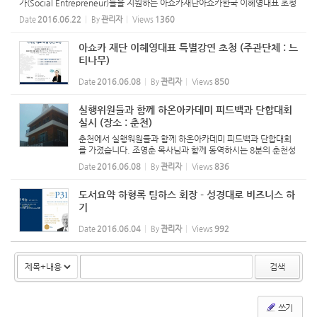
가(Social Entrepreneur)들을 지원하는 아쇼카재단아쇼카한국 이혜영대표 초청
강연 지난 6월18일 오전 7시 (사)새길과새일 강당에서는 느티나무(대표 : 김덕수)
Date
2016.06.22
By
관리자
Views
1360
가 주최한 아쇼카한...
아쇼카 재단 이혜영대표 특별강연 초청 (주관단체 : 느
티나무)
Date
2016.06.08
By
관리자
Views
850
실행위원들과 함께 하온아카데미 피드백과 단합대회
실시 (장소 : 춘천)
춘천에서 실행워원들과 함께 하온아카데미 피드백과 단합대회
를 가졌습니다. 조영춘 목사님과 함께 동역하시는 8분의 춘천성
시화운동본부 목사님들과도 차세대 청년 리더 육성과 사회적 약
Date
2016.06.08
By
관리자
Views
836
자들을 돌비기 위한 방안 등 여러가지 주제로 이야기꽃을 피웠습
니다. ...
도서요약 하형록 팀하스 회장 - 성경대로 비즈니스 하
기
Date
2016.06.04
By
관리자
Views
992
검색
쓰기