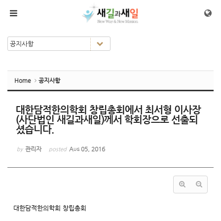
Sketchbook5, 스케치북5
Sketchbook5, 스케치북5
메뉴 건너뛰기
Home
공지사항
대한담적한의학회 창립총회에서 최서형 이사장
(사단법인 새길과새일)께서 학회장으로 선출되
셨습니다.
관리자
Aug 05, 2016
by
posted
대한담적한의학회 창립총회