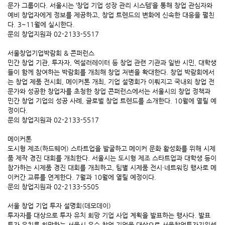
문가 그룹이다. 서울시는 ‘창업 기업 성장 관리 시스템’을 통해 창업 관심자와
예비 창업자에게 정보를 제공하고, 창업 트렌드의 변화에 신속한 대응을 펼친
다. 3~11월에 실시한다.
문의 창업지원과 02-2133-5517
서울창업기업박람회 & 콘퍼런스
민간 창업 기관, 투자자, 엑설러레이터 등 창업 관련 기관과 일반 시민, 대학생
들이 함께 참여하는 박람회를 개최해 창업 저변을 확대한다. 창업 박람회에서
는 창업 제품 전시회, 메이커톤 개최, 기업 설명회가 이뤄지고 국내외 창업 전
문가와 성공한 창업자를 초청한 창업 콘퍼런스에서는 서울시의 창업 정책과
민간 창업 기업의 성공 사례, 글로벌 창업 트렌드를 소개한다. 10월에 열릴 예
정이다.
문의 창업지원과 02-2133-5517
메이커톤
도시형 제조(하드웨어) 스타트업을 발굴하고 메이커 문화 활성화를 위해 시제
품 제작 경진 대회를 개최한다. 서울시는 도시형 제조 스타트업과 대학생 등이
참가하는 시제품 경진 대회를 개최하고, 팀별 시제품 전시·네트워킹 행사로 메
이커간 교류를 연계한다. 7월과 10월에 열릴 예정이다.
문의 창업지원과 02-2133-5505
서울 창업 기업 투자 설명회(데모데이)
투자자를 대상으로 투자 유치 희망 기업 사업 계획을 발표하는 행사다. 발표
투자 유치를 희망하는 서울시 우수 창업 기업을 대상으로 서울창업투자지원센