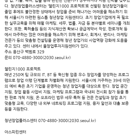
창 업, 기술, 특허, 법률 등과 관련한 전문가가 상주하거나 지원 인력을 갖추었
다. 청년창업플러스센터는 ‘챌린지1000 프로젝트’로 선발된 청년창업가들이
졸업 후에도 불안정한 상태에서 창업을 준비 해나가는 어려움을 해소하기 위
해 서울시가 마련한 원스톱 청년창업 지원센터다. 초기 창업기업에게 꼭 필요
한 실무교육을 위해 매월 마케팅, 세무, 법률, 자금 등 분야별로 세미나를 개최
한다. 또한, 특허출원 등의 지식재산권 확보나 공급계약서 작성, 판로개척 등
에서 마주하는 많은 어려움을 해소하기 위해 변호사, 회계사, 변리사, 마케팅
전문가 등의 맞춤형 컨설팅을 운영해 청년 창업가의 사업역량 강화에 도움을
주고 있다. 센터 내에서 울창업투자지원센터가 있다.
주소 용산구 백범로 329
문의 070-4880-3000(2030.seoul.kr)
챌린지1000 프로젝트
매년 250여 팀 규모의 IT, BT 등 혁신형 업종 우수 창업자를 양성하는 프로그
램으로 창업 이행 단계별로 차별화해 지원한다. 서울시에 거주하는 39세 미만
의 예비 혹은 초기 기업을 운영하는 청년 창업자를 대상으로 한다. 창업 공간
지원, 창업 활동 사업비 지원, 마케팅 프로그램과 국내외 전시회 참가 등을 통
한 판로 개척 지원, 온·오프라인 법무·세무·특허 등 전문 컨설팅과 창업 초기
맞춤형 교육, 다양한 내·외부 네트워킹 프로그램 지원, 융자 알선과 대출 보증
등을 지원한다.
청년창업플러스센터 070-4880-3000(2030.seoul.kr)
아스피린센터