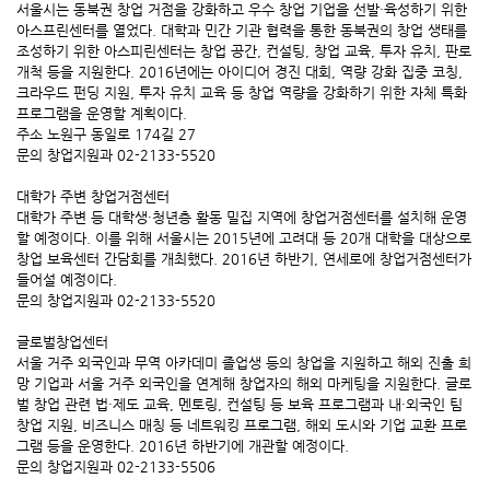
서울시는 동북권 창업 거점을 강화하고 우수 창업 기업을 선발·육성하기 위한
아스프린센터를 열었다. 대학과 민간 기관 협력을 통한 동북권의 창업 생태를
조성하기 위한 아스피린센터는 창업 공간, 컨설팅, 창업 교육, 투자 유치, 판로
개척 등을 지원한다. 2016년에는 아이디어 경진 대회, 역량 강화 집중 코칭,
크라우드 펀딩 지원, 투자 유치 교육 등 창업 역량을 강화하기 위한 자체 특화
프로그램을 운영할 계획이다.
주소 노원구 동일로 174길 27
문의 창업지원과 02-2133-5520
대학가 주변 창업거점센터
대학가 주변 등 대학생·청년층 활동 밀집 지역에 창업거점센터를 설치해 운영
할 예정이다. 이를 위해 서울시는 2015년에 고려대 등 20개 대학을 대상으로
창업 보육센터 간담회를 개최했다. 2016년 하반기, 연세로에 창업거점센터가
들어설 예정이다.
문의 창업지원과 02-2133-5520
글로벌창업센터
서울 거주 외국인과 무역 아카데미 졸업생 등의 창업을 지원하고 해외 진출 희
망 기업과 서울 거주 외국인을 연계해 창업자의 해외 마케팅을 지원한다. 글로
벌 창업 관련 법·제도 교육, 멘토링, 컨설팅 등 보육 프로그램과 내·외국인 팀
창업 지원, 비즈니스 매칭 등 네트워킹 프로그램, 해외 도시와 기업 교환 프로
그램 등을 운영한다. 2016년 하반기에 개관할 예정이다.
문의 창업지원과 02-2133-5506