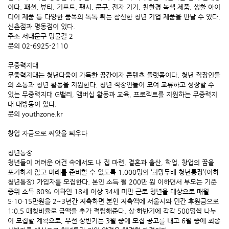
이다. 패션, 뷰티, 기프트, 팬시, 문구, 전자 기기, 친환경 녹색 제품, 생활 아이
디어 제품 등 다양한 품목의 톡톡 튀는 참신한 청년 기업 제품을 만날 수 있다.
신촌점과 명동점이 있다.
주소 서대문구 명물길 2
문의 02-6925-2110
무중력지대
무중력지대는 청년다움이 가득한 공간이자 콘텐츠 플랫폼이다. 청년 직장인들
의 소통과 청년 활동을 지원한다. 청년 직장인들이 모여 교류하고 성장할 수
있는 무중력지대 G밸리, 멤버십 활동과 교육, 프로젝트를 지원하는 무중력지
대 대방동이 있다.
문의 youthzone.kr
창업 자금으로 씨앗을 틔우다
청년통장
청년들이 어려운 여건 속에서도 내 집 마련, 결혼과 출산, 학업, 창업의 꿈을
포기하지 않고 미래를 준비할 수 있도록 1,000명의 ‘희망두배 청년통장’(이하
청년통장) 가입자를 모집한다. 본인 소득 월 200만 원 이하면서 부모는 기준
중위 소득 80% 이하인 18세 이상 34세 미만 근로 청년을 대상으로 매월
5·10·15만원을 2~3년간 저축하면 본인 저축액에 서울시와 민간 후원금으로
1:0.5 매칭비율로 금액을 추가 적립해준다. 상·하반기에 각각 500명씩 나누
어 모집할 계획으로, 우선 상반기는 3월 중에 모집 공고를 내고 6월 중에 최종