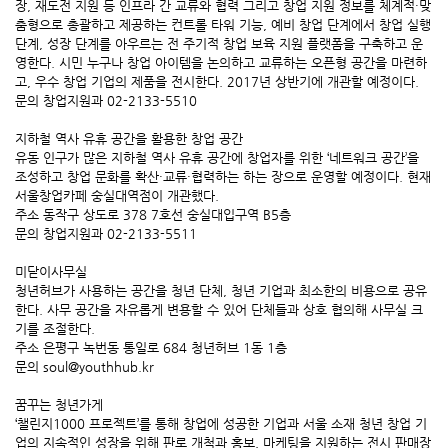
장, 재도전 지원 등 인프라 간 교류와 협력 그리고 창업 지원 정보를 체계적·맞
춤형으로 총괄하고 제공하는 컨트롤 타워 기능, 예비 창업 단계에서 창업 실행
단계, 성장 단계를 아우르는 전 주기적 창업 보육 지원 플랫폼을 구축하고 운
영한다. 시민 누구나 창업 아이템을 논의하고 교류하는 오픈형 공간을 마련하
고, 우수 창업 기업의 제품을 전시한다. 2017년 상반기에 개관할 예정이다.
문의 창업지원과 02-2133-5510
지하철 역사 유휴 공간을 활용한 창업 공간
유동 인구가 많은 지하철 역사 유휴 공간에 창업자를 위한 ‘네트워크 공간’을
조성하고 창업 문화를 확산·교류·협력하는 하는 장으로 운영할 예정이다. 현재
서울창업카페 숭실대역점이 개관했다.
주소 동작구 상도로 378 7호선 숭실대입구역 B5층
문의 창업지원과 02-2133-5511
미닫이사무실
청년허브가 사용하는 공간을 청년 단체, 청년 기업과 최소한의 비용으로 공유
한다. 사무 공간을 자유롭게 변용할 수 있어 단체들과 상호 협의해 사무실 크
기를 조절한다.
주소 은평구 녹번동 통일로 684 청년허브 1동 1층
문의 soul@youthhub.kr
꿈꾸는 청년가게
‘챌린지1000 프로젝트’를 통해 창업에 성공한 기업과 서울 소재 청년 창업 기
업의 지속적인 성장을 위해 판로 개척과 홍보, 마케팅을 지원하는 전시 판매장