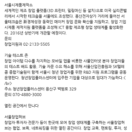
서울시제품제작소
세계적인 제조 창업 플랫폼(3D 프린터, 밀링머신 등 설치)으로 미국 실리콘밸
리에서 시작한 테크숍을 서울에도 조성했다. 용산전자상가 거리에 들어선 서
울테크숍은 新경제성장 동력인 메이커 창업 문화 확산을 지원하고, 창업 기업
시제품 제작지원 플랫폼을 조성해 ICT 융합 제조형 창업 생태계를 활성화한
다. 2016년 상반기에 개관할 예정이다.
문의
창업지원과 02-2133-5505
기술 테스트 존
창업 아이템 다수를 차지하는 모바일 앱을 비롯한 사물인터넷 분야 창업자들
의 테스트 배드 활용, 기술 자문 수요 해소를 위해 서울산업진흥원과 SK텔레
콤 종합기술원이 함께 서울시 청년 창업자를 위한 R&D 지원 프로그램을 공동
운영한다. 청년창업플러스센터에 입주한 기업을 대상으로 임대가 가능하다.<
/br>
주소 청년창업플러스센터 용산구 백범로 329
문의 070-4880-3000
열린 공간에서 만나다
서울창업허브
창업자·투자자·전문가 등이 한곳에 모여 창업 생태계를 구축하는 서울창업허
브는 협업, 보육, 네트워킹을 위한 열린 공간이다. 창업 교육, 멘토링, 투자, 성