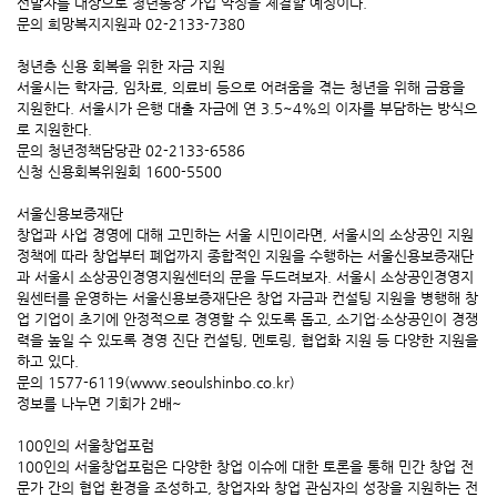
선발자를 대상으로 청년통장 가입 약정을 체결할 예정이다.
문의 희망복지지원과 02-2133-7380
청년층 신용 회복을 위한 자금 지원
서울시는 학자금, 임차료, 의료비 등으로 어려움을 겪는 청년을 위해 금융을
지원한다. 서울시가 은행 대출 자금에 연 3.5~4%의 이자를 부담하는 방식으
로 지원한다.
문의 청년정책담당관 02-2133-6586
신청 신용회복위원회 1600-5500
서울신용보증재단
창업과 사업 경영에 대해 고민하는 서울 시민이라면, 서울시의 소상공인 지원
정책에 따라 창업부터 폐업까지 종합적인 지원을 수행하는 서울신용보증재단
과 서울시 소상공인경영지원센터의 문을 두드려보자. 서울시 소상공인경영지
원센터를 운영하는 서울신용보증재단은 창업 자금과 컨설팅 지원을 병행해 창
업 기업이 초기에 안정적으로 경영할 수 있도록 돕고, 소기업·소상공인이 경쟁
력을 높일 수 있도록 경영 진단 컨설팅, 멘토링, 협업화 지원 등 다양한 지원을
하고 있다.
문의 1577-6119(www.seoulshinbo.co.kr)
정보를 나누면 기회가 2배~
100인의 서울창업포럼
100인의 서울창업포럼은 다양한 창업 이슈에 대한 토론을 통해 민간 창업 전
문가 간의 협업 환경을 조성하고, 창업자와 창업 관심자의 성장을 지원하는 전