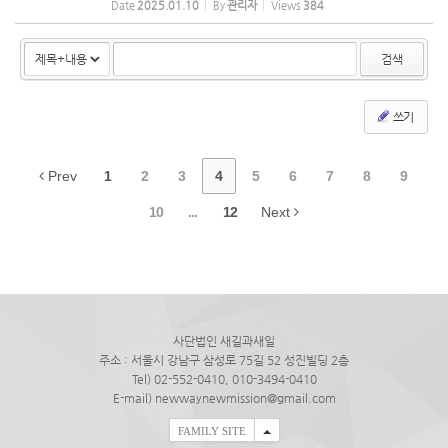
Date
2025.01.10
By
관리자
Views
384
검색
쓰기
Prev
1
2
3
4
5
6
7
8
9
10
...
12
Next
사단법인 새길과새일
주소 : 서울시 강남구 삼성로 75길 52 성진빌딩 2층
Tel) 02-552-0410, 010-3494-0410
E-mail) newwaynewmission@gmail.com
FAMILY SITE