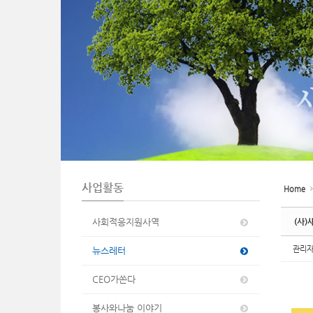
n
사업활동
Home
사회적응지원사역
(사)
관리
뉴스레터
CEO가쏜다
봉사와나눔 이야기