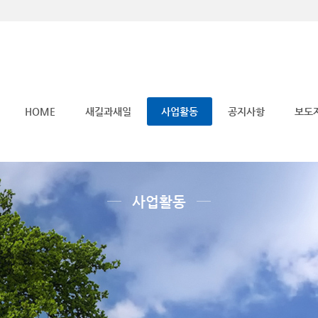
메뉴 건너뛰기
HOME
새길과새일
사업활동
공지사항
보도
사업활동