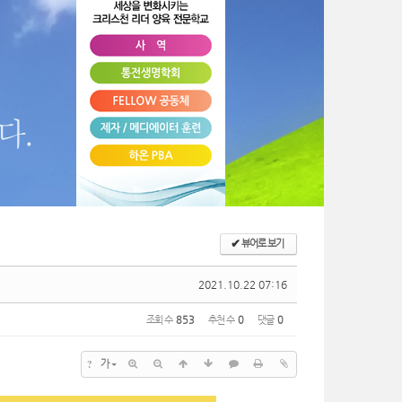
✔
뷰어로 보기
2021.10.22 07:16
조회 수
853
추천 수
0
댓글
0
?
가