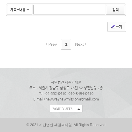
검색
쓰기
Prev
1
Next
사단법인 새길과새일
주소 : 서울시 강남구 삼성로 75길 52 성진빌딩 2층
Tel) 02-552-0410, 010-3494-0410
E-mail) newwaynewmission@gmail.com
FAMILY SITE
© 2021 사단법인 새길과새일. All Rights Reserved