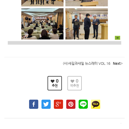
(사)새길과새일 뉴스레터 VOL.16
Next
0
0
추천
비추천