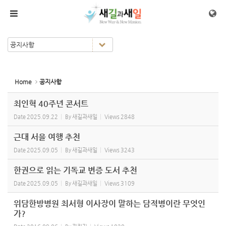
Sketchbook5, 스케치북5
Sketchbook5, 스케치북5
메뉴 건너뛰기
Home
공지사항
최인혁 40주년 콘서트
Date
2025.09.22
By
새길과새일
Views
2848
근대 서을 여행 추천
Date
2025.09.05
By
새길과새일
Views
3243
한권으로 읽는 기독교 변증 도서 추천
Date
2025.09.05
By
새길과새일
Views
3109
위담한방병원 최서형 이사장이 말하는 담적병이란 무엇인
가?