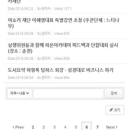
카재단
Date
2016.06.22
By
관리자
Views
1371
아쇼카 재단 이혜영대표 특별강연 초청 (주관단체 : 느티나
무)
Date
2016.06.08
By
관리자
Views
850
실행위원들과 함께 하온아카데미 피드백과 단합대회 실시
(장소 : 춘천)
Date
2016.06.08
By
관리자
Views
839
도서요약 하형록 팀하스 회장 - 성경대로 비즈니스 하기
Date
2016.06.04
By
관리자
Views
994
검색
쓰기
Prev
1
2
3
4
5
6
7
Next