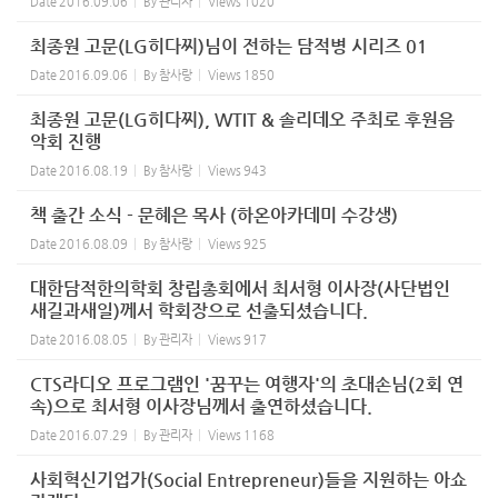
Date
2016.09.06
By
관리자
Views
1020
최종원 고문(LG히다찌)님이 전하는 담적병 시리즈 01
Date
2016.09.06
By
참사랑
Views
1850
최종원 고문(LG히다찌), WTIT & 솔리데오 주최로 후원음
악회 진행
Date
2016.08.19
By
참사랑
Views
943
책 출간 소식 - 문혜은 목사 (하온아카데미 수강생)
Date
2016.08.09
By
참사랑
Views
925
대한담적한의학회 창립총회에서 최서형 이사장(사단법인
새길과새일)께서 학회장으로 선출되셨습니다.
Date
2016.08.05
By
관리자
Views
917
CTS라디오 프로그램인 '꿈꾸는 여행자'의 초대손님(2회 연
속)으로 최서형 이사장님께서 출연하셨습니다.
Date
2016.07.29
By
관리자
Views
1168
사회혁신기업가(Social Entrepreneur)들을 지원하는 아쇼